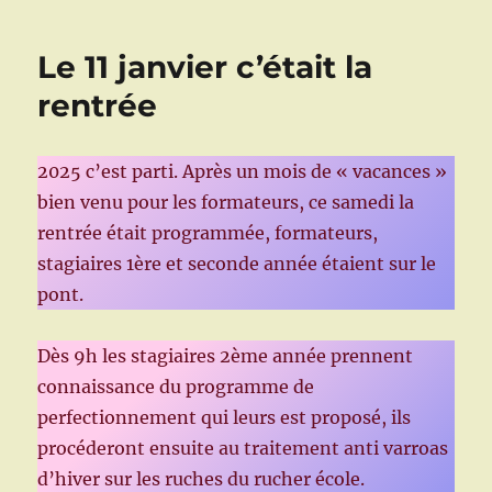
sur
la
Le 11 janvier c’était la
cire
rentrée
2025 c’est parti. Après un mois de « vacances »
bien venu pour les formateurs, ce samedi la
rentrée était programmée, formateurs,
stagiaires 1ère et seconde année étaient sur le
pont.
Dès 9h les stagiaires 2ème année prennent
connaissance du programme de
perfectionnement qui leurs est proposé, ils
procéderont ensuite au traitement anti varroas
d’hiver sur les ruches du rucher école.