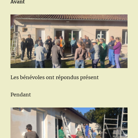
Avant
tout
point
de
vue.
Les bénévoles ont répondus présent
Pendant