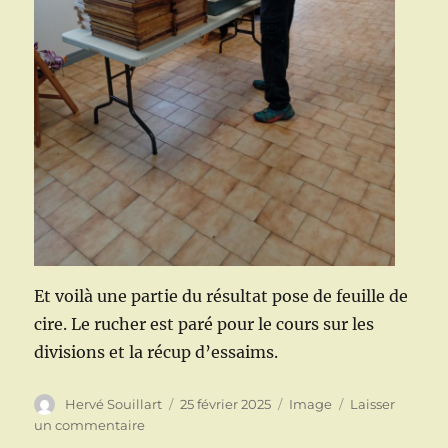
Et voilà une partie du résultat pose de feuille de
cire. Le rucher est paré pour le cours sur les
divisions et la récup d’essaims.
Auteur
Publié
Format
Hervé Souillart
25 février 2025
Image
Laisser
le
sur
un commentaire
Cours