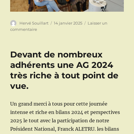
Auteur
Publié
Hervé Souillart
14 janvier 2025
Laisser un
le
sur
commentaire
Le
11
janvier
Devant de nombreux
c’était
la
adhérents une AG 2024
rentrée
très riche à tout point de
vue.
Un grand merci à tous pour cette journée
intense et riche en bilans 2024 et perspectives
2025 le tout avec la participation de notre
Président National, Franck ALETRU. les bilans