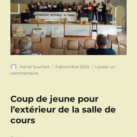
Auteur
Publié
Hervé Souillart
3 décembre 2024
Laisser un
le
sur
commentaire
Devant
de
nombreux
Coup de jeune pour
adhérents
une
l’extérieur de la salle de
AG
cours
2024
très
riche
à