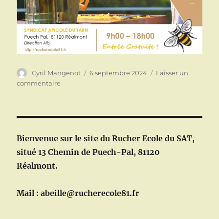
Auteur
Publié
Cyril Mangenot
6 septembre 2024
Laisser un
le
sur
commentaire
54
-ème
édition
de
la
Bienvenue sur le site du Rucher Ecole du SAT,
Journée
situé 13 Chemin de Puech-Pal, 81120
Portes
Réalmont.
Ouvertes
au
rucher
Mail : abeille@rucherecole81.fr
école
de
Réalmont.