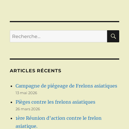
RE
Recherche
pour :
ARTICLES RÉCENTS
Campagne de piégeage de Frelons asiatiques
13 mai 2026
Pièges contre les frelons asiatiques
26 mars 2026
1ère Réunion d’action contre le frelon
asiatique.