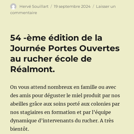
Auteur
Publié
Hervé Souillart
19 septembre 2024
Laisser un
le
sur
commentaire
Une
classe
de
54 -ème édition de la
seconde
du
Journée Portes Ouvertes
Lycée
au rucher école de
Bellevue
au
Réalmont.
rucher.
On vous attend nombreux en famille ou avec
des amis pour déguster le miel produit par nos
abeilles grâce aux soins porté aux colonies par
nos stagiaires en formation et par l’équipe
dynamique d’intervenants du rucher. A très
bientôt.