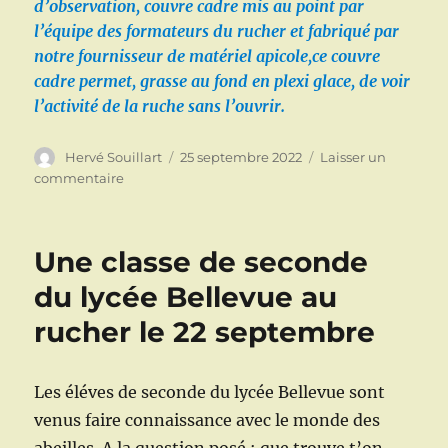
d’observation, couvre cadre mis au point par
l’équipe des formateurs du rucher et fabriqué par
notre fournisseur de matériel apicole,ce couvre
cadre permet, grasse au fond en plexi glace, de voir
l’activité de la ruche sans l’ouvrir.
Auteur
Publié
Hervé Souillart
25 septembre 2022
Laisser un
le
sur
commentaire
Dernière
séance
de
Une classe de seconde
formation
pour
du lycée Bellevue au
les
rucher le 22 septembre
élèves
de
première
année
Les éléves de seconde du lycée Bellevue sont
le
venus faire connaissance avec le monde des
24