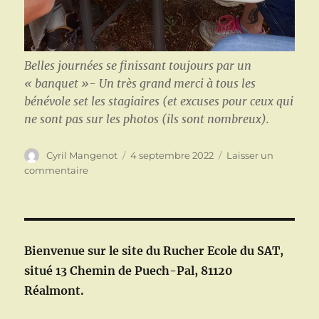
Belles journées se finissant toujours par un
« banquet »- Un très grand merci à tous les
bénévole set les stagiaires (et excuses pour ceux qui
ne sont pas sur les photos (ils sont nombreux).
Auteur
Publié
Cyril Mangenot
4 septembre 2022
Laisser un
le
sur
commentaire
Belles
Journées
participatives
au
rucher
Bienvenue sur le site du Rucher Ecole du SAT,
situé 13 Chemin de Puech-Pal, 81120
Réalmont.