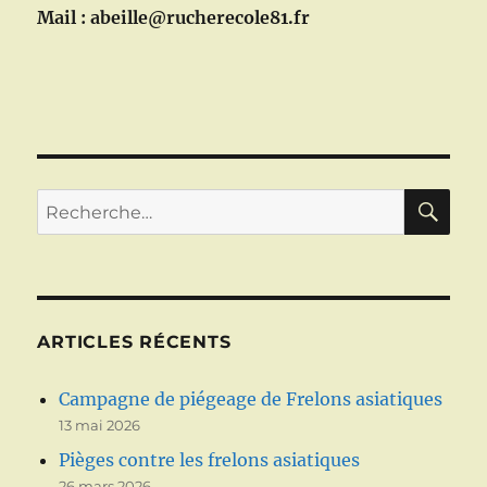
Mail : abeille@rucherecole81.fr
RE
Recherche
pour :
ARTICLES RÉCENTS
Campagne de piégeage de Frelons asiatiques
13 mai 2026
Pièges contre les frelons asiatiques
26 mars 2026